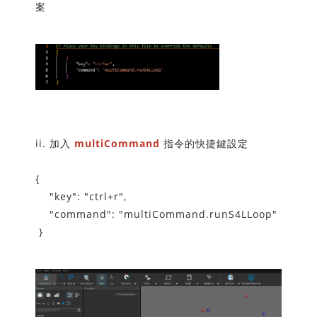
案
ii. 加入
multiCommand
指令的快捷鍵設定
{
"key": "ctrl+r",
"command": "multiCommand.runS4LLoop"
}