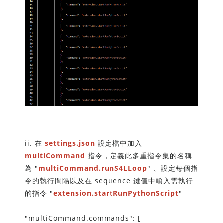
尋找學習中心資源
ii. 在
settings.json
設定檔中加入
multiCommand
指令，定義此多重指令集的名稱
為 "
multiCommand.runS4LLoop
" 、設定每個指
令的執行間隔以及在 sequence 鍵值中輸入需執行
的指令 "
extension.startRunPythonScript
"
僅必需的
Cookies
同意
"multiCommand.commands": [