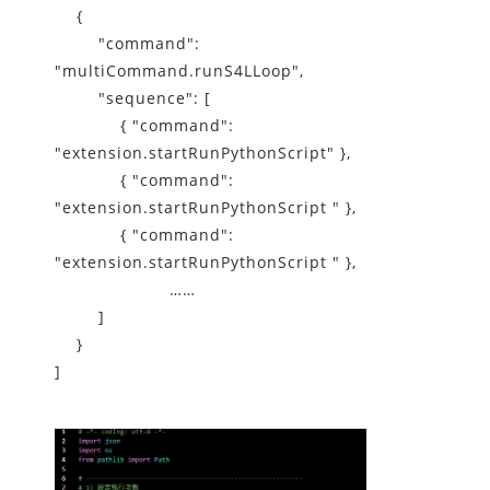
{
"command":
"multiCommand.runS4LLoop",
"sequence": [
{ "command":
"extension.startRunPythonScript" },
{ "command":
"extension.startRunPythonScript " },
{ "command":
"extension.startRunPythonScript " },
……
]
}
]