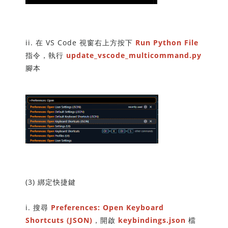
ii. 在 VS Code 視窗右上方按下
Run Python File
指令，執行
update_vscode_multicommand.py
腳本
(3) 綁定快捷鍵
i. 搜尋
Preferences: Open Keyboard
Shortcuts (JSON)
，開啟
keybindings.json
檔